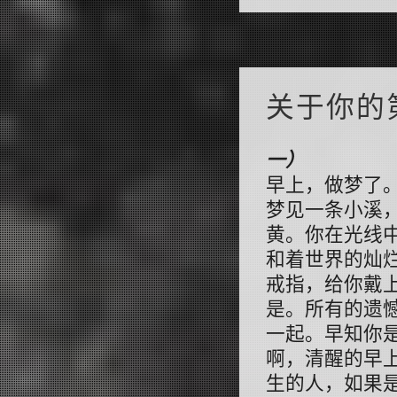
关于你的
一）
早上，做梦了
梦见一条小溪
黄。你在光线
和着世界的灿
戒指，给你戴
是。所有的遗
一起。早知你
啊，清醒的早
生的人，如果