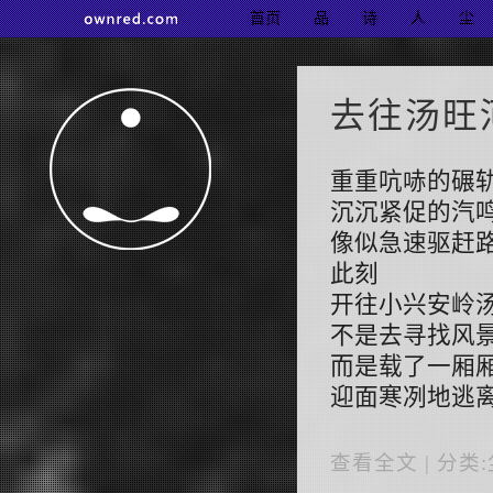
首页
品
诗
人
尘
去往汤旺
重重吭哧的碾
沉沉紧促的汽
像似急速驱赶
此刻
开往小兴安岭
不是去寻找风
而是载了一厢
迎面寒冽地逃
查看全文
| 分类: